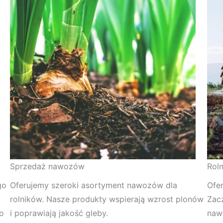
Sprzedaż nawozów
Rol
go
Oferujemy szeroki asortyment nawozów dla
Ofer
rolników. Nasze produkty wspierają wzrost plonów
Zac
o
i poprawiają jakość gleby.
naw