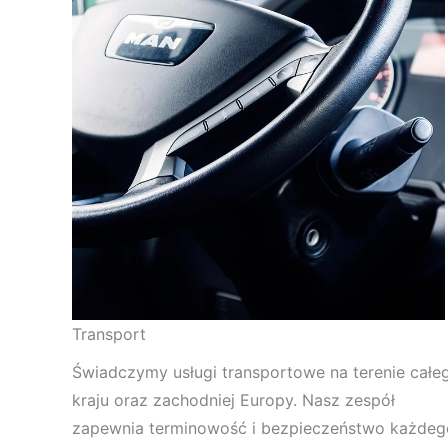
Transport
Świadczymy usługi transportowe na terenie całe
kraju oraz zachodniej Europy. Nasz zespół
zapewnia terminowość i bezpieczeństwo każdeg